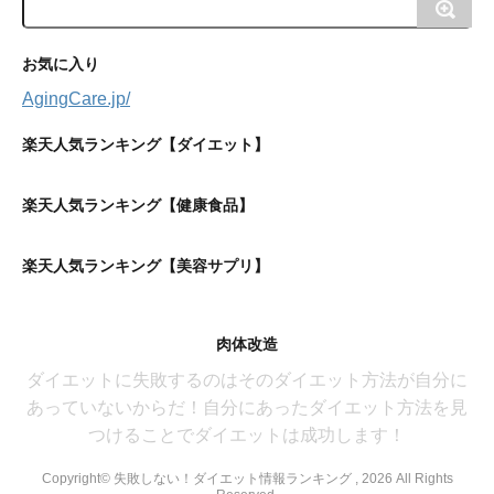
お気に入り
AgingCare.jp/
楽天人気ランキング【ダイエット】
楽天人気ランキング【健康食品】
楽天人気ランキング【美容サプリ】
肉体改造
ダイエットに失敗するのはそのダイエット方法が自分に
あっていないからだ！自分にあったダイエット方法を見
つけることでダイエットは成功します！
Copyright© 失敗しない！ダイエット情報ランキング , 2026 All Rights