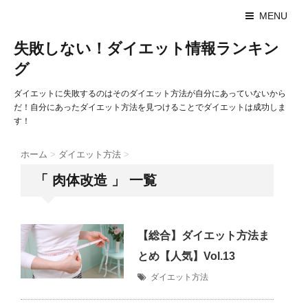
MENU
失敗しない！ダイエット情報ランキン
グ
ダイエットに失敗するのはそのダイエット方法が自分にあっていないから
だ！自分にあったダイエット方法を見つけることでダイエットは成功しま
す！
ホーム
>
ダイエット方法
>
「 肉体改造 」 一覧
【総合】ダイエット方法ま
とめ【人気】Vol.13
ダイエット方法