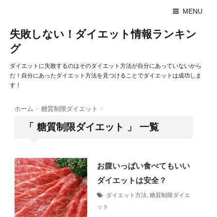
MENU
失敗しない！ダイエット情報ランキン
グ
ダイエットに失敗するのはそのダイエット方法が自分にあっていないから
だ！自分にあったダイエット方法を見つけることでダイエットは成功しま
す！
ホーム
>
糖質制限ダイエット
>
「 糖質制限ダイエット 」 一覧
お腹いっぱい食べてもいい
ダイエットは安全？
ダイエット方法
,
糖質制限ダイエ
ット